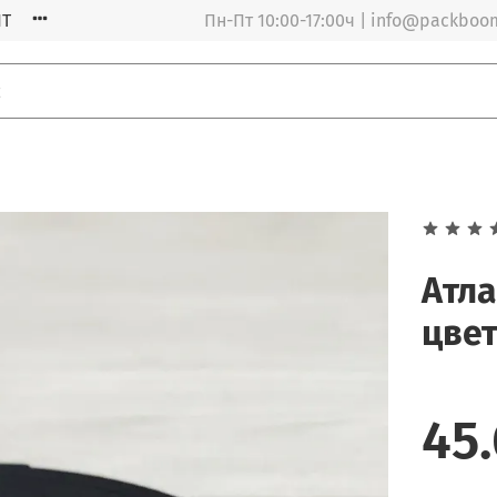
Т
Пн-Пт 10:00-17:00ч | info@packboo
Атла
цвет
45