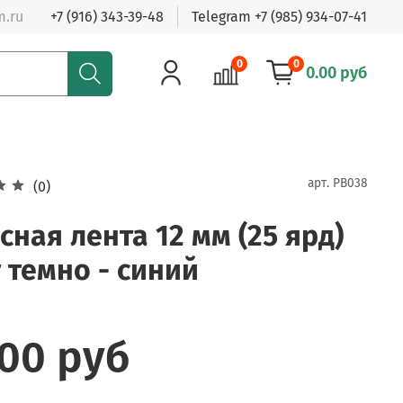
m.ru
+7 (916) 343-39-48
Telegram +7 (985) 934-07-41
0
0
0.00 руб
арт.
PB038
(0)
сная лента 12 мм (25 ярд)
 темно - синий
.00 руб