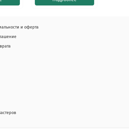
альности и оферта
глашение
врата
Мастеров