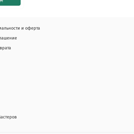
альности и оферта
глашение
врата
Мастеров