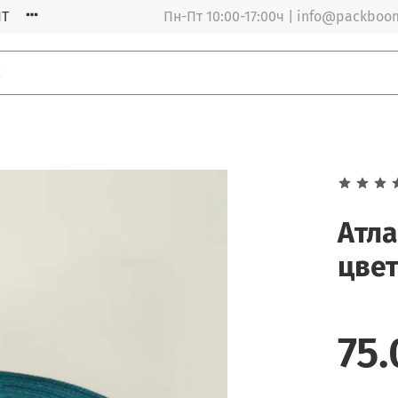
Т
Пн-Пт 10:00-17:00ч | info@packboo
Атла
цве
75