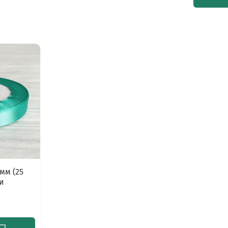
мм (25
и