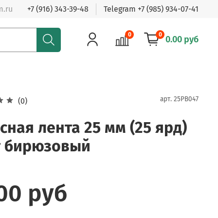
m.ru
+7 (916) 343-39-48
Telegram +7 (985) 934-07-41
0
0
0.00 руб
арт.
25PB047
(0)
сная лента 25 мм (25 ярд)
т бирюзовый
.00 руб