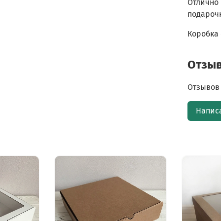
Отлично 
подарочн
Коробка 
Отзы
Отзывов 
Напис