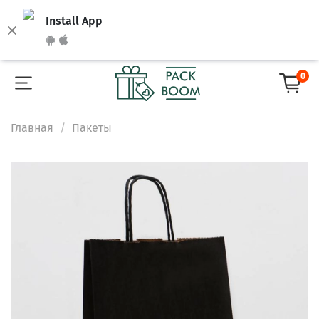
Install App
0
Главная
Пакеты