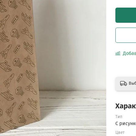
Добав
Вы
Харак
Тип
С рисун
Цвет