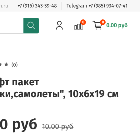
m.ru
+7 (916) 343-39-48
Telegram +7 (985) 934-07-41
0
0
0.00 руб
(0)
фт пакет
ки,самолеты", 10х6х19 см
00 руб
10.00 руб