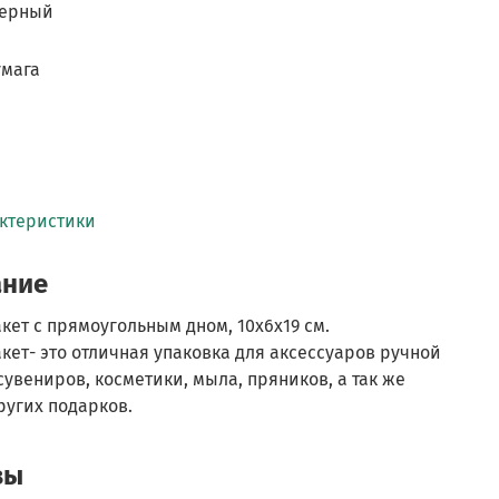
черный
умага
м
актеристики
ание
кет с прямоугольным дном, 10х6х19 см.
кет- это отличная упаковка для аксессуаров ручной
сувениров, косметики, мыла, пряников, а так же
ругих подарков.
вы