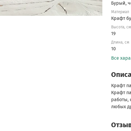
Бурый, 
Материал
Крафт б
Высота, с
19
Длина, см
10
Все хар
Опис
Крафт па
Крафт па
работы, 
любых д
Отзы