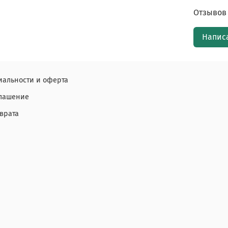
Отзывов 
Напис
альности и оферта
глашение
врата