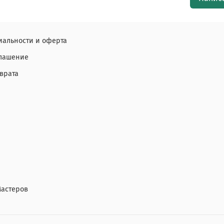
альности и оферта
глашение
врата
Мастеров