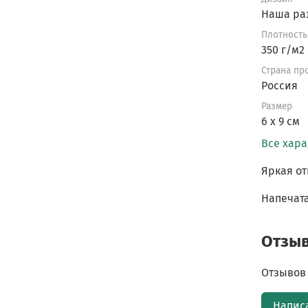
Наша ра
Плотность
350 г/м2
Страна пр
Россия
Размер
6 х 9 см
Все хар
Яркая от
Напечата
Отзы
Отзывов 
Напис