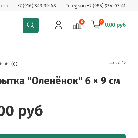
m.ru
+7 (916) 343-39-48
Telegram +7 (985) 934-07-41
0
0
0.00 руб
арт.
Д 19
(0)
ытка "Оленёнок" 6 × 9 см
.00 руб