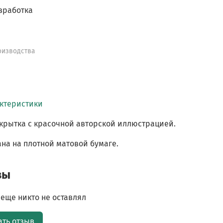
зработка
оизводства
актеристики
крытка с красочной авторской иллюстрацией.
на на плотной матовой бумаге.
вы
еще никто не оставлял
ать отзыв